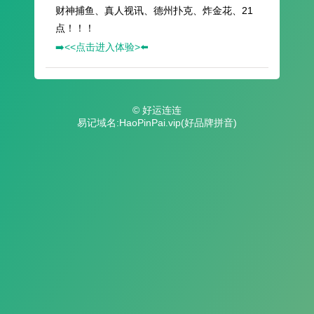
财神捕鱼、真人视讯、德州扑克、炸金花、21
点！！！
➡️<<点击进入体验>⬅️
© 好运连连
易记域名:HaoPinPai.vip(好品牌拼音)